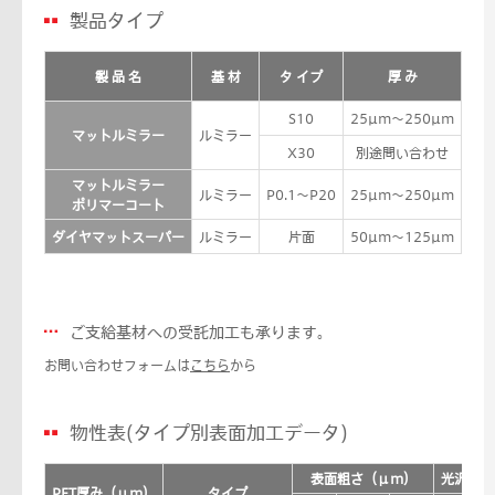
製品タイプ
半透
製 品 名
基 材
タ イプ
厚 み
サン
S10
25µm〜250µm
マットルミラー
ルミラー
X30
別途問い合わせ
マットルミラー
ルミラー
P0.1〜P20
25µm〜250µm
ポリマーコート
ダイヤマットスーパー
ルミラー
片面
50µm〜125µm
ご支給基材への受託加工も承ります。
お問い合わせフォームは
こちら
から
物性表(タイプ別表面加工データ)
表面粗さ（μm）
光沢値（
PET厚み（μm）
タイプ