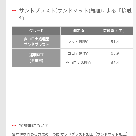
サンドブラスト(サンドマット)処理による「接触
角」
グレード
測定面
接触角（ 度 ）
非コロナ処理面
マット処理面
51.4
サンドブラスト
コロナ処理面
65.9
透明PET
(生基材)
非コロナ処理面
68.4
接触角について
密着性を高める方法の一つに サンドブラスト加工（サンドマット加工）