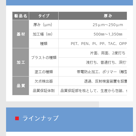
製 品 名
タイプ
厚 み
厚み（µm）
25μm〜250μm
基 材
加工幅（㎜）
500㎜～1,350㎜
種類
PET、PEN、PI、PP、TAC、OPP、P
片面、両面、2度打ち
ブラストの種類
加 工
浅打ち、普通打ち、深打ち
塗工の種類
帯電防止加工、ポリマー（離型）加
欠点検出器
透過、反射検査装置を設置済
品 質
品質保証体制
品質保証部を核として、生産から包装、仕上
ラインナップ