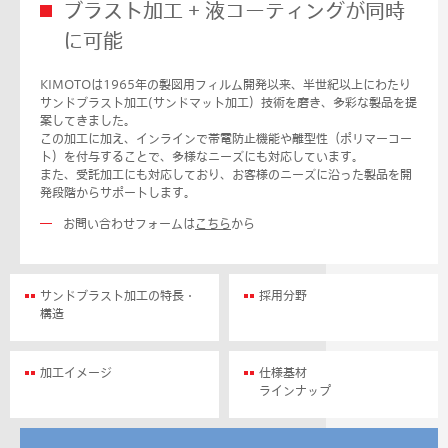
ブラスト加工 + 液コーティングが同時
に可能
KIMOTOは1965年の製図用フィルム開発以来、半世紀以上にわたり
サンドブラスト加工(サンドマット加工）技術を磨き、多彩な製品を提
案してきました。
この加工に加え、インラインで帯電防止機能や離型性（ポリマーコー
ト）を付与することで、多様なニーズにも対応しています。
また、受託加工にも対応しており、お客様のニーズに沿った製品を開
発段階からサポートします。
お問い合わせフォームは
こちら
から
サンドブラスト加工の特長・
採用分野
構造
加工イメージ
仕様基材
ラインナップ