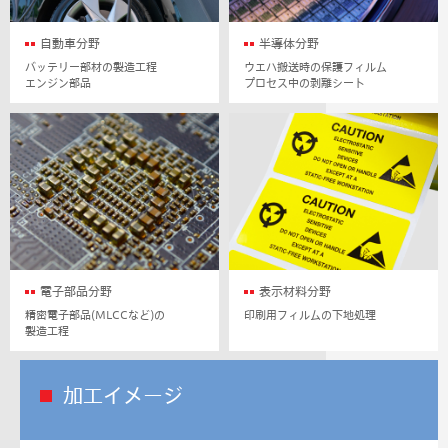
自動車分野
半導体分野
バッテリー部材の製造工程
ウエハ搬送時の保護フィルム
エンジン部品
プロセス中の剥離シート
電子部品分野
表示材料分野
精密電子部品(MLCCなど)の
印刷用フィルムの下地処理
製造工程
加工イメージ