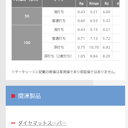
Ra
Rmax
Rz
60°
浅打ち
0.43
5.21
4.00
13.
50
普通打ち
0.60
6.53
5.32
7.4
浅打ち
0.43
5.15
4.21
10.
普通打ち
0.71
7.13
5.72
6.0
100
深打ち
0.75
10.70
6.92
5.1
深打ち（2度打ち）
1.05
9.84
8.20
3.5
※データシートに記載の数値は実測値であり保証値ではありません。
関連製品
ダイヤマットスーパー