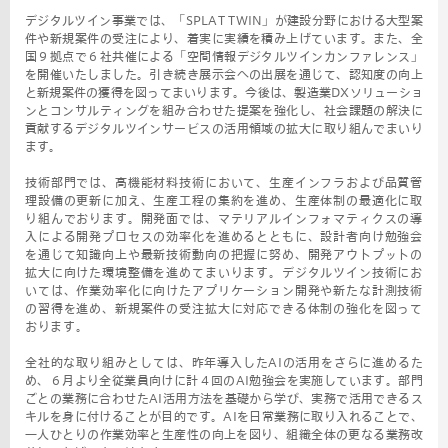
デジタルツイン事業では、「SPLAT TWIN」が建設分野における大型案
件や新規案件の受注により、着実に実績を積み上げています。また、全
国９拠点で６社共催による「空間情報デジタルツインカンファレンス」
を開催いたしました。引き続き展示会への出展を通じて、認知度の向上
と新規案件の獲得を図ってまいります。今後は、製造業DXソリューショ
ンとコンサルティングを組み合わせた提案を強化し、社会課題の解決に
貢献するデジタルツインサービスの活用領域の拡大に取り組んでまいり
ます。
技術部門では、高機能材料技術において、生産インフラおよび品質管
理設備の更新に加え、生産工程の集約を進め、生産体制の最適化に取
り組んでおります。開発面では、マテリアルインフォマティクスの導
入による開発プロセスの効率化を進めるとともに、設計者向け勉強会
を通じて知識向上や最新技術動向の把握に努め、開発アウトプットの
拡大に向けた環境整備を進めてまいります。デジタルツイン技術にお
いては、作業効率化に向けたアプリケーション開発や新たな計測技術
の習得を進め、新規案件の受注拡大に対応できる体制の強化を図って
おります。
全社的な取り組みとしては、昨年導入したAIの活用をさらに進めるた
め、６月より全従業員向けに計４回のAI勉強会を実施しています。部門
ごとの業務に合わせたAI活用方法を基礎から学び、実務で活用できるス
キルを身に付けることが目的です。AIを日常業務に取り入れることで、
一人ひとりの作業効率と生産性の向上を図り、組織全体の更なる業務改