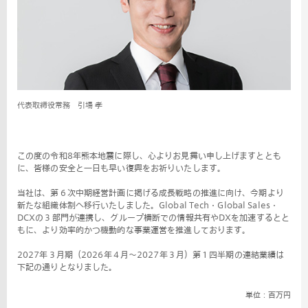
代表取締役常務 引場 孝
この度の令和8年熊本地震に際し、心よりお見舞い申し上げますととも
に、皆様の安全と一日も早い復興をお祈りいたします。
当社は、第６次中期経営計画に掲げる成長戦略の推進に向け、今期より
新たな組織体制へ移行いたしました。Global Tech・Global Sales・
DCXの３部門が連携し、グループ横断での情報共有やDXを加速するとと
もに、より効率的かつ機動的な事業運営を推進しております。
2027年３月期（2026年４月〜2027年３月）第１四半期の連結業績は
下記の通りとなりました。
単位：百万円