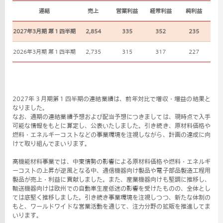
連結
売上
営業利益
経常利益
純利益
2027年3月期 第１四半期
2,854
335
352
235
2026年3月期 第１四半期
2,735
315
317
227
2027年３月期第１四半期の連結業績は、前年対比で増収・増益の結果と
なりました。
なお、通期の連結業績予想および配当予想につきましては、現時点で入手
可能な情報をもとに算定し、公表いたしました。引き続き、原材料価格や
燃料・エネルギーコストなどの事業環境を注視しながら、計画の達成に向
けて取り組んでまいります。
高機能材料事業では、中東情勢の影響による原材料価格や燃料・エネルギ
ーコストの上昇が逆風となる中、通信機器向け製品や電子部品製造工程用
製品が売上・利益に貢献しました。また、産業機器向けも堅調に推移し、
輸送機器向けは欧州での自動車生産低迷の影響を受けたものの、全体とし
ては底堅く推移しました。引き続き事業環境を注視しつつ、新たな体制の
もと、ワールドワイドな営業活動を通じて、注力分野の拡販を推進してま
いります。