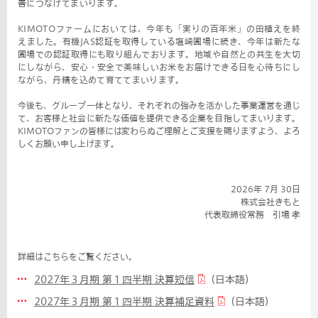
善につなげてまいります。
KIMOTOファームにおいては、今年も「実りの百年米」の田植えを終
えました。有機JAS認証を取得している塩崎圃場に続き、今年は新たな
圃場での認証取得にも取り組んでおります。地域や自然との共生を大切
にしながら、安心・安全で美味しいお米をお届けできる日を心待ちにし
ながら、丹精を込めて育ててまいります。
今後も、グループ一体となり、それぞれの強みを活かした事業運営を通じ
て、お客様と社会に新たな価値を提供できる企業を目指してまいります。
KIMOTOファンの皆様には変わらぬご理解とご支援を賜りますよう、よろ
しくお願い申し上げます。
2026年 7月 30日
株式会社きもと
代表取締役常務 引場 孝
詳細はこちらをご覧ください。
2027年３月期 第１四半期 決算短信
（日本語）
2027年３月期 第１四半期 決算補足資料
（日本語）