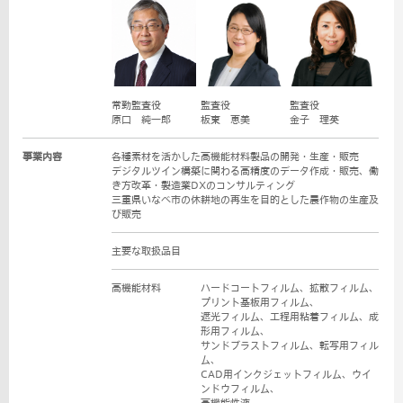
監査役
監査役
常勤監査役
板東 恵美
金子 理英
原口 純一郎
事業内容
各種素材を活かした高機能材料製品の開発・生産・販売
デジタルツイン構築に関わる高精度のデータ作成・販売、働
き方改革・製造業DXのコンサルティング
三重県いなべ市の休耕地の再生を目的とした農作物の生産及
び販売
主要な取扱品目
高機能材料
ハードコートフィルム、拡散フィルム、
プリント基板用フィルム、
遮光フィルム、工程用粘着フィルム、成
形用フィルム、
サンドブラストフィルム、転写用フィル
ム、
CAD用インクジェットフィルム、ウイ
ンドウフィルム、
高機能性液