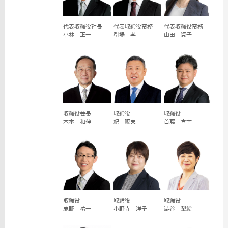
代表取締役社長
代表取締役常務
代表取締役常務
小林 正一
引場 孝
山田 資子
取締役会長
取締役
取締役
木本 和伸
紀 暁東
首藤 宣幸
取締役
取締役
取締役
鹿野 祐一
小野寺 洋子
澁谷 梨絵