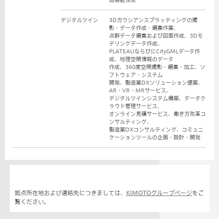
デジタルツイン
3Dガウシアンスプラッティングの撮
影・データ作成・編集作業、
点群データ編集および図面作成、3Dモ
デリングデータ作成、
PLATEAUならびにCityGMLデータ作
成、地理空間情報のデータ
作成、360度空間撮影・編集・加工、ソ
フトウェア・システム
開発、製造業DXソリューション提案、
AR・VR・MRサービス、
デジタルツインシステム構築、データク
ラウド管理サービス、
オンライン見積サービス、働き方改革コ
ンサルティング、
製造業DXコンサルティング、コミュニ
ケーションツールの企画・設計・開発
拠点所在地および連絡先につきましては、
KIMOTOグループページ
をご
覧ください。