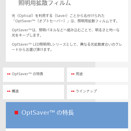
照明用拡散フィルム
光（Optical）を利用する（Saver）ことから名
付けられた
「OptSaver™（オプトセーバー）」は、照明用拡散フィルムです。
OptSaver™は、照明
パネルなどへ組み込むことで、明るさと均一な
光をキープします。
OptSaver™
LED照明用Lシリーズとして、異なる光拡散度合いのグレ
ードからお選び頂けます。
OptSaver™ の特長
用途
構造
ラインナップ
OptSaver™ の特長