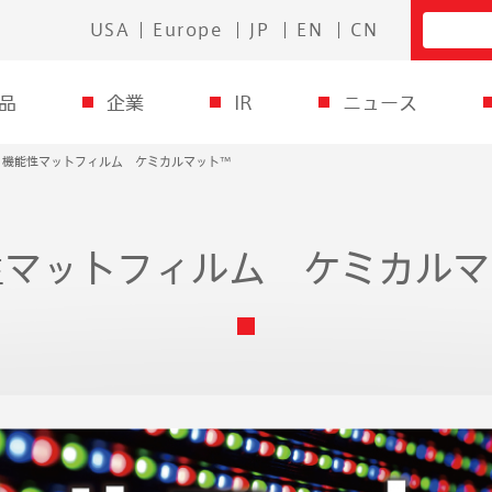
USA
Europe
JP
EN
CN
品
企業
IR
ニュース
機能性マットフィルム ケミカルマット™
性マットフィルム ケミカルマ