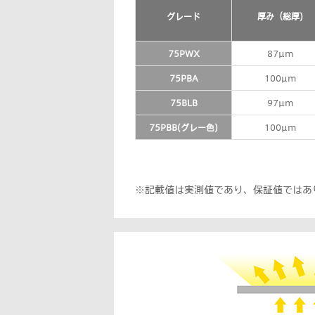
グレード
厚み（総厚)
75PWX
87µm
75PBA
100µm
75BLB
97µm
75PBB(グレー色)
100µm
※記載値は実測値であり、保証値ではあ