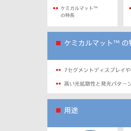
ケミカルマット™
の特長
ケミカルマット™ の
7セグメントディスプレイ
や
高い光拡散性と発光パター
用途