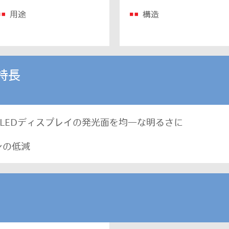
用途
構造
特長
LEDディスプレイの発光面を均一な明るさに
ンの低減