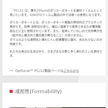
｢PCL52｣は、厚み250µmのポリカーボネートを基材フィルムとして
用いています。KIMOTOフィルム製品の中では唯一の使用になります。
ポリカーボネートとは、ポリカーボネート樹脂が原材料のプラスチック
素材です。耐寒･耐熱性があり、幅広い温度下で使用できるため電気製
品などに主に使用されています。また、延伸していないので光学異方性
（縦方向と横方向で偏光度が異なること）がありません。
ガラスのような透明性と壊れにくい耐衝撃性に優れ、劣化も少ないのが
特徴です。
私たちの身近な生活の中で、さまざまな分野に多く使われている素材で
す。
OptSaver™ PCL52製品ページは
こちらから
成形性(Formability)