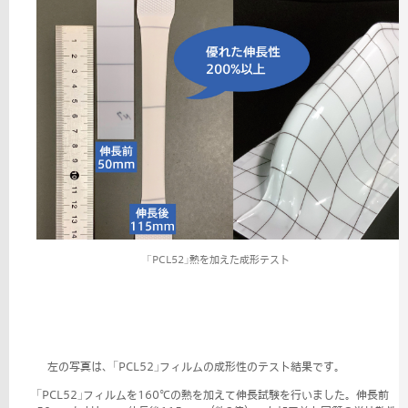
｢PCL52｣熱を加えた成形テスト
左の写真は、｢PCL52｣フィルムの成形性のテスト結果です。
｢PCL52｣フィルムを160℃の熱を加えて伸長試験を行いました。伸長前