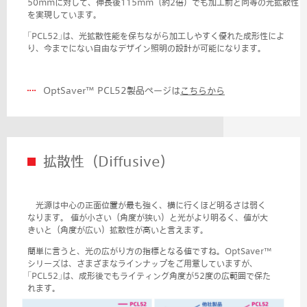
50mmに対して、伸長後115mm（約2倍）でも加工前と同等の光拡散性
を実現しています。
｢PCL52｣は、光拡散性能を保ちながら加工しやすく優れた成形性によ
り、今までにない自由なデザイン照明の設計が可能になります。
OptSaver™ PCL52製品ページは
こちらから
拡散性（Diffusive）
光源は中心の正面位置が最も強く、横に行くほど明るさは弱く
なります。 値が小さい（角度が狭い）と光がより明るく、値が大
きいと（角度が広い）拡散性が高いと言えます。
簡単に言うと、光の広がり方の指標となる値ですね。
OptSaver™
シリーズは、さまざまなラインナップをご用意していますが、
｢PCL52｣は、成形後でもライティング角度が52度の広範囲で保た
れます。