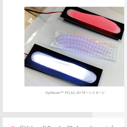
OptSaver™｢PCL52｣のパターンイメージ