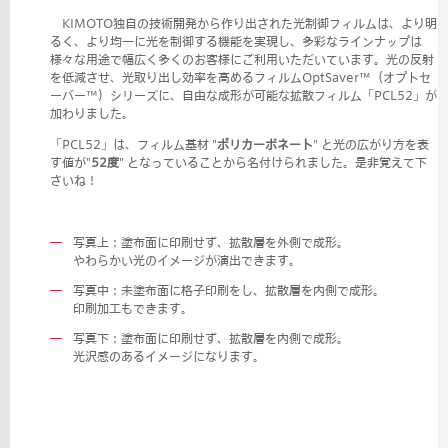
KIMOTO独自の技術開発から作り出された光制御フィルムは、より明
るく、より均一に光を制御する機能を実現し、多彩なラインナップは
様々な用途で幅広く多くのお客様にご利用いただいています。光の反射
を低減させ、光取り出し効率を高めるフィルムOptSaver™（オプトセ
ーバー™）シリーズ
に、自由な成形が可能な拡散フィルム「PCL52」が
加わりました。
「PCL52」は、フィルム基材 "
ポリカーボネート
" と光の広がり方を表
す値が"
52度
" となっていることから名付けられました。是非覚えて下
さいね！
写真上：塗布面に印刷せず、拡散層を外側で成形。
やわらかい光のイメージが演出できます。
写真中：未塗布面に格子印刷をし、拡散層を内側で成形。
印刷加工もできます。
写真下：塗布面に印刷せず、拡散層を内側で成形。
光沢感のあるイメージになります。