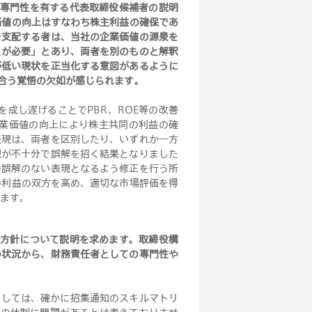
の専門性を有する代表取締役候補者の説明
価値の向上はすなわち株主利益の確保であ
を支配する者は、当社の企業価値の源泉を
とが必要」とあり、両者を別のものと解釈
が低い現状を正当化する意図があるように
合う覚悟の欠如が感じられます
。
成し遂げることでPBR、ROE等の改善
業価値の向上により株主共同の利益の確
表現は、両者を区別したり、いずれか一方
現が不十分で誤解を招く結果となりました
つ誤解のない表現となるよう修正を行う所
の利益の双方を高め、適切な市場評価を得
ます
。
化方針について説明を求めます。取締役構
の状況から、財務責任者としての専門性や
ましては、確かに招集通知のスキルマトリ