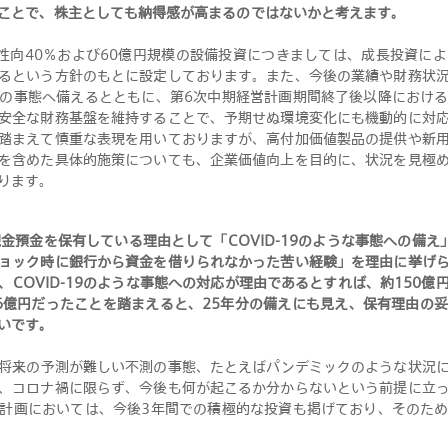
ことで、株主としても納得感が高まるのではないかと考えます
。
性向40％および60億円規模の設備投資につきましては、成長投資に
るという方針のもとに設定しております。また、今後の業績や財務状
の事態へ備えるとともに、第6次中期経営計画期間終了後以降におけ
安全な財務基盤を維持することで、予期せぬ環境変化にも機動的に対
踏まえて慎重な表現を用いておりますが、高付加価値製品の提供や新
を含めた具体的施策についても、企業価値向上を目的に、状況を見極
ります
。
金預金を保有している理由として「COVID-19のような事態への備
ョック時に銀行から資金を借りられなかった苦い経験」を理由に挙げ
COVID-19のような事態への対応が理由であるとすれば、約150
約6億円だったことを踏まえると、25年分の備えにも見え、保有理由の
いです
。
将来の予測が難しい不測の事態、たとえばパンデミックのような状況
、コロナ禍に限らず、今後も何が起こるか分からないという前提に立
計画においては、今後3年間での積極的な投資も掲げており、そのた