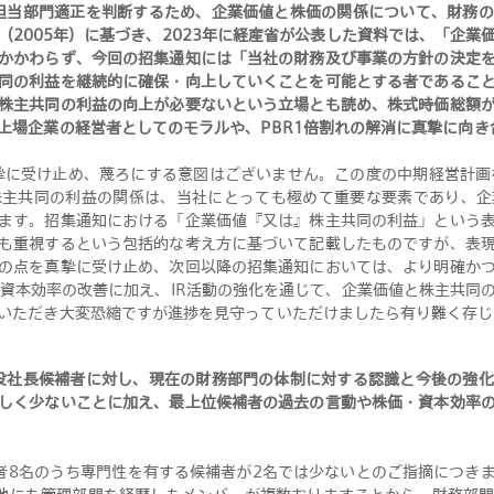
担当部門適正を判断するため、企業価値と株価の関係について、財務
（2005年）に基づき、2023年に経産省が公表した資料では、「企業
かかわらず、今回の招集通知には「当社の財務及び事業の方針の決定
同の利益を継続的に確保・向上していくことを可能とする者であるこ
株主共同の利益の向上が必要ないという立場とも読め、株式時価総額
上場企業の経営者としてのモラルや、PBR1倍割れの解消に真摯に向き
摯に受け止め、蔑ろにする意図はございません。この度の中期経営計画を
株主共同の利益の関係は、当社にとっても極めて重要な要素であり、企
ます。招集通知における「企業価値『又は』株主共同の利益」という
も重視するという包括的な考え方に基づいて記載したものですが、表
の点を真摯に受け止め、次回以降の招集通知においては、より明確か
や資本効率の改善に加え、IR活動の強化を通じて、企業価値と株主共同
いただき大変恐縮ですが進捗を見守っていただけましたら有り難く存じ
役社長候補者に対し、現在の財務部門の体制に対する認識と今後の強
しく少ないことに加え、最上位候補者の過去の言動や株価・資本効率
者8名のうち専門性を有する候補者が2名では少ないとのご指摘につき