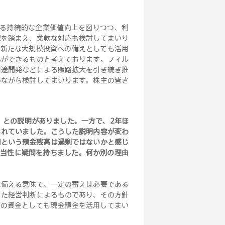
よる持続的な企業価値向上を図りつつ、利
況を踏まえ、柔軟な対応も検討してまいり
る新たな大規模投資への備えとしても活用
応ができるものと考えております。フィル
用途開発などによる販路拡大を引き続き推
めながら検討してまいります。株主の皆さ
え」との説明がありました。一方で、2年ほ
られていました。こうした説明内容が変わ
億円という預金残高は過剰ではないかと感じ
妥当性に疑問を持ちました。何か別の理由
に備える意味で、一定の蓄えは必要である
った経営判断によるものであり、その方針
めの資金としても現金預金を活用してまい