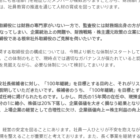
他にも管理部門を経歴したメンバーが複数おりますことから、財務部
は、社員教育の推進を通じて人材の育成を図ってまいります
。
取締役には財務の専門家がいない一方で、監査役には財務畑出身の方
なってしまい、企業統治上の問題や、財務戦略・株主還元政策の立案
締役である根來社外取締役のご見解を伺いたいです
。
関する取締役会の構成については、今期より新たな体制がスタートし
。この体制のもとで、現時点では適切なガバナンスが保たれていると
を見据えながら、必要な体制について検討してまいります
。
役社長候補者に対し、「100年継続」を目標とする目的と、それがリ
説明していただきたいです。候補者のうち、「100年継続」を目標とす
長就任時に掲げられたものです。しかし、同氏の15年間の在任中、現預金
分の1に縮小、株価は20％下落し、企業価値を大きく損なう結果とな
は、上場企業の経営として合理性に欠け、企業価値向上＝株主利益の向
は、経営の安定を図ることにあります。社員一人ひとりが不安を抱えな
境を整えることが重要だと考えております。また、長く事業を継続す