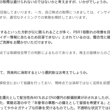
の取得は避けられないのではないかと考えますが、いかがでしょうか
。
を目指してまいります。一方、自己株式の取得につきましては、インサ
すが、適切なタイミングでの実施を検討してまいります
。
するといった方針が公に語られることが多く、PBR1倍割れの改善を
イダー情報にあたるため回答できない」とされているのは、整合性に
ご見解をお聞かせいただけますか
。
点では取締役会等での判断によるものであります。株主の皆様からの
て、将来的に消却するという選択肢はお考えでしょうか
。
締役会において協議を行っており、現時点では消却ではなく活用を前提
主還元として配当性向40％および60億円の設備投資が示されましたが
た、質疑応答の中で「未曾有の事態への備えとして留保を希望する」
ってややネガティブな印象を受けるものでした。不透明な状況下では