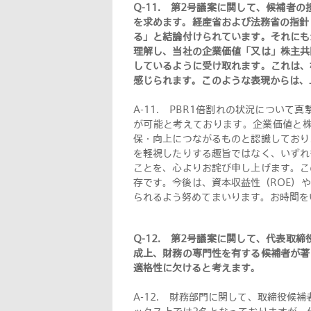
Q-11.
第2号議案に関して、候補者の
を求めます。経産省および法務省の指針
る」と結論付けられています。それにも
理解し、当社の企業価値「又は」株主共
しているように受け取れます。これは、
感じられます。このような表現からは、
A-11.
PBR1倍割れの状況について真
が可能と考えております。企業価値と
保・向上につながるものと認識しており
を軽視したりする趣旨ではなく、いずれ
ことを、心よりお詫び申し上げます。こ
存です。今後は、資本収益性（ROE）
られるよう努めてまいります。お時間を
Q-12.
第2号議案に関して、代表取締
成上、財務の専門性を有する候補者が著
適格性に欠けると考えます
。
A-12.
財務部門に関して、取締役候補