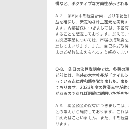
得など、ポジティブな方向性が示される
A-7.
第6次中期経営計画における配当
益を確保し、安定的な株主還元を実現す
ます。内部留保につきましては、未曽有
することを想定しております。加えて、
ム関連事業については、市場の成熟度を
進してまいります。また、自己株式取得
まのご期待に応えられるよう努めてまい
Q-8.
先日の決算説明会では、多額の現
ど前には、当時の木本社長が「オイルシ
っている点に違和感を覚えました。また、
ております。2023年度の営業赤字が
があるのであれば明確に説明いただきた
A-8.
現金預金の保有につきましては、
との考えから維持しております。これは
に変更はございません。また、中期経営
ります
。