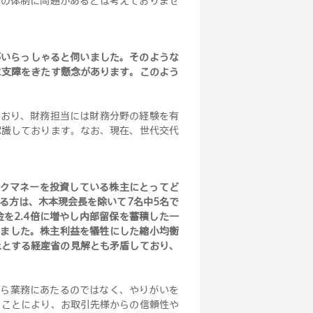
門の体制に問題があるとは考えておりませ
がいらっしゃると伺いました。そのような
に支障をきたす懸念があります。このよう
ており、財務担当には財務分野の経験を有
認識しております。なお、現在、世代交代
スクマネーを投資している株主にとってど
る方は、木本現会長を除いて7名中5名で
を2.4倍に増やし内部留保を蓄積した一
りました。株主利益を犠牲にした縮小均衡
上とする経産省の見解とも矛盾しており、
がら業務にあたるのではなく、やりがいを
ることにより、お取引先様からの信頼性や