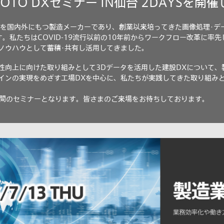
OTO DXセミナー IN仙台 2DAYSを開
場を国内外にもつ製造メーカーであり、創業以来培ってきた画像処理･デ
。私たちはCOVID-19流行以前の10年前からワークフロー改革に率
ノウハウとして蓄積･共有し活用してきました。
性向上に向けた取り組みとして3Dデータを活用した建設DXについて、
インの実現をめざす工場DXを中心に、私たちが実践してきた取り組み
日間のセミナーとなります。皆さまのご来場をお待ちしております。