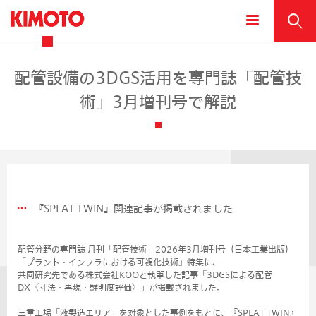
配管設備の3DGS活用を専門誌「配管技
術」3月増刊号で解説
『SPLAT TWIN』関連記事が掲載されました
配管分野の専門誌 月刊「配管技術」2026年3月増刊号（日本工業出版）
「プラント・インフラにおける可視化技術」特集に、
共同研究先である株式会社KOOと執筆した記事「3DGSによる配管
DX〈寸法・再現・鮮明度評価〉」が掲載されました。
三重工場「液製造エリア」を対象とした事例をもとに、『SPLAT TWIN』