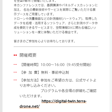
を全国9都市で開催いたします。
本カンファレンスでは、基調講演やパネルディスカッションに
加え、 各社の最新技術やサービスを実際にご覧いただける展
示ブースをご用意しています。
ドローンや測量機器などの計測機材(ハードウェア)、取得した
データを処理・活用するソフトウェア、さらに計測やデータ作
成を委託できるサービスまで、空間情報DXに関わる幅広いソ
リューションを一度に体験いただける機会です。
皆さまのご参加を心よりお待ちしております。
開催概要
【開催時間】10:00～16:00（9:45受付開始）
【参 加 費】無料・事前申込制
【参加方法】参加をご希望の方は、公式サイトよ
りお申し込みください。
プログラムや各会場の詳細もご確認
いただけます。
https://digital-twin.terra-
drone.net/