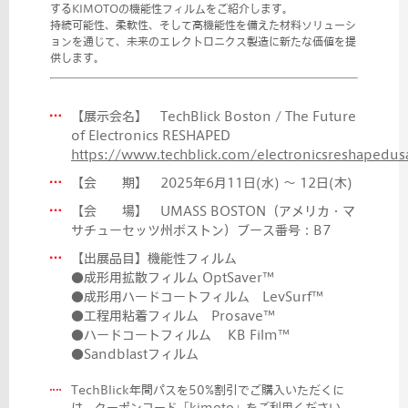
するKIMOTOの機能性フィルムをご紹介します。
持続可能性、柔軟性、そして高機能性を備えた材料ソリューシ
ョンを通じて、未来のエレクトロニクス製造に新たな価値を提
供します。
【展示会名】 TechBlick Boston / The Future
of Electronics RESHAPED
https://www.techblick.com/electronicsreshapedus
【会 期】
2025年6月11日(水) 〜 12日(木)
【会 場】 UMASS BOSTON（アメリカ・マ
サチューセッツ州ボストン）ブース番号：B7
【出展品目】機能性フィルム
●成形用拡散フィルム OptSaver™
●成形用ハードコートフィルム LevSurf™
●工程用粘着フィルム Prosave™
●ハードコートフィルム KB Film™
●Sandblastフィルム
TechBlick年間パスを50%割引でご購入いただくに
は、クーポンコード「kimoto」をご利用ください。