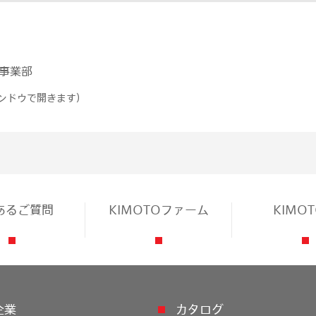
n事業部
ンドウで開きます）
あるご質問
KIMOTOファーム
KIMO
企業
カタログ