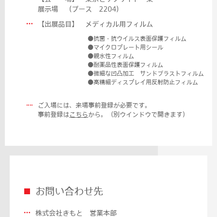
展示場 （ブース 2204）
【出展品目】 メディカル用フィルム
●抗菌・抗ウイルス表面保護フィルム
●マイクロプレート用シール
●親水性フィルム
●耐薬品性表面保護フィルム
●微細な凹凸加工 サンドブラストフィルム
●高精細ディスプレイ用反射防止フィルム
ご入場には、来場事前登録が必要です。
事前登録は
こちら
から。（別ウインドウで開きます）
お問い合わせ先
株式会社きもと 営業本部