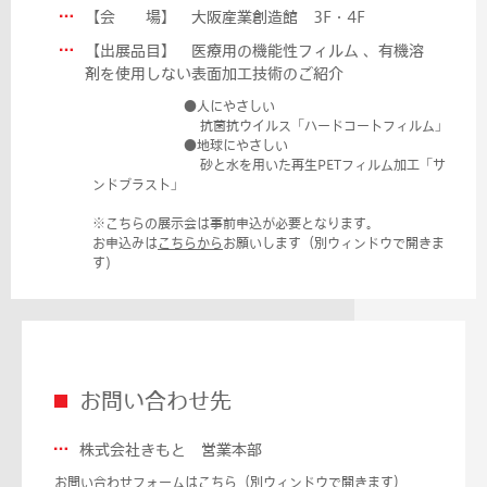
【会 場】 大阪産業創造館 3F・4F
【出展品目】 医療用の機能性フィルム 、有機溶
剤を使用しない表面加工技術のご紹介
●
人にやさしい
抗菌抗ウイルス「ハードコートフィルム」
●地球にやさしい
砂と水を用いた再生PETフィルム加工「サ
ンドブラスト」
※こちらの展示会は事前申込が必要となります。
お申込みは
こちらから
お願いします（別ウィンドウで開きま
す)
お問い合わせ先
株式会社きもと 営業本部
お問い合わせフォームは
こちら
（別ウィンドウで開きます）