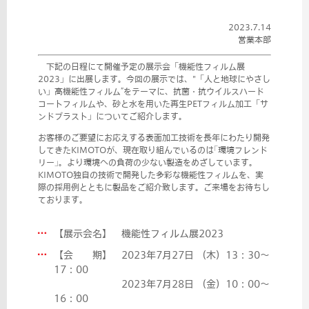
2023.7.14
営業本部
下記の日程にて開催予定の展示会「機能性フィルム展
2023」に出展します。今回の展示では、"「人と地球にやさし
い」高機能性フィルム”をテーマに、抗菌・抗ウイルスハード
コートフィルムや、砂と水を用いた再生PETフィルム加工「サ
ンドブラスト」についてご紹介します。
お客様のご要望にお応えする表面加工技術を長年にわたり開発
してきたKIMOTOが、現在取り組んでいるのは｢環境フレンド
リー｣。
より環境への負荷の少ない製造をめざしています。
KIMOTO独自の技術で開発した多彩な機能性フィルムを、
実
際の採用例とともに製品をご紹介致します。ご来場をお待ちし
ております。
【展示会名】 機能性フィルム展2023
【会 期】 2023年7月27日 （木）13：30～
17：00
2023年7月28日 （金）10：00～
16：00