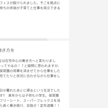
フィスが設けられました。そこを拠点に
持ちの余裕が子育てと仕事を両立できる
働き方を
在は在宅中心の働き方へと変わりまし
やってやるの！？と疑問に思われますが、
保育園の用事を済ませてから仕事をした
充てたりと状況に合わせながら仕事をし
日が暮れたあとに帰るという生活でした
す!! 来年からは子供も小学生。保育園
フリーシート、スーパーフレックスを活
ら長く働き続け、目指せ！定年退職！！