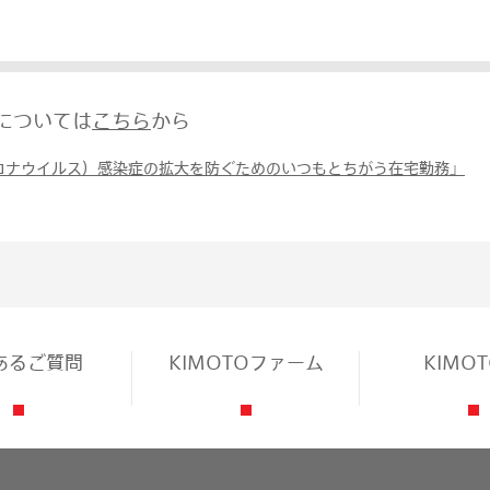
革については
こちら
から
9（コロナウイルス）感染症の拡大を防ぐためのいつもとちがう在宅勤務」
あるご質問
KIMOTOファーム
KIMO