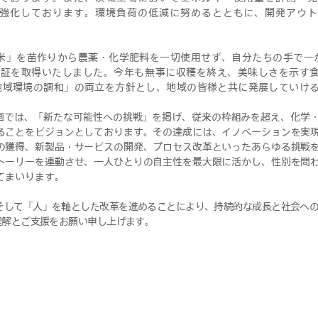
強化しております。環境負荷の低減に努めるとともに、開発アウ
年米」を苗作りから農薬・化学肥料を一切使用せず、自分たちの手で一
認証を取得いたしました。今年も無事に収穫を終え、美味しさを示す食
地域環境の調和」の両立を方針とし、地域の皆様と共に発展していけ
計画では、「新たな可能性への挑戦」を掲げ、従来の枠組みを超え、化学
ることをビジョンとしております。その達成には、イノベーションを実
の獲得、新製品・サービスの開発、プロセス改革といったあらゆる挑戦
トーリーを連動させ、一人ひとりの自主性を最大限に活かし、性別を問
てまいります。
そして「人」を軸とした改革を進めることにより、持続的な成長と社会へ
理解とご支援をお願い申し上げます。