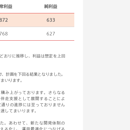
常利益
純利益
872
633
768
627
画どおりに推移し、利益は想定を上回
け、計画を下回る結果となりました。
てまいります。
実に積み上がっております。さらなる
や伴走支援として展開することによ
定通りの進捗には至っておりません
加速してまいります。
した。あわせて、新たな開発体制の
見える化し、運用最適化につなげる