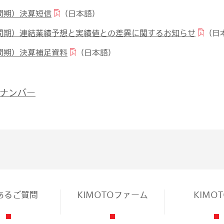
間期）決算短信
（日本語）
中間期）連結業績予想と実績値との差異に関するお知らせ
（日
間期）決算補足資料
（日本語）
クナンバー
あるご質問
KIMOTOファーム
KIMO