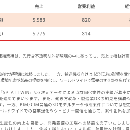
売上
営業利益
経
期）
5,583
820
期）
5,776
814
の連結業績は、先行き不透明な外部環境の中にあっても、売上は概ね計
器向けが堅調に推移しました。一方、輸送機器向けは市況低迷の影響を受
て環境配慮型製品の提案を強化し、ワールドワイドで需要のすそ野を広げ
SPLAT TWIN」や3次元データによる点群図化案件の実績が着
を進めてまいります。また、働き方改革・製造業DXの知見を講演
。一方、BIM/CIM関連の3Dモデルデータ作成案件については想
ールドワイドでの営業強化やウェビナー開催を通じて、案件創出を
生産性の向上を目指し、開発設備の工場への移設を完了いたしま
ております。また、茨城工場においてエネルギー使用量を計測・