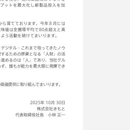
トプットを最大化し新製品投入を加
から育てております。今年８月には
味値は全圃場平均で80点超えと高
るよう活動を続けてまいります。
・デジタル・これまで培ってきたノウ
現するための原資となる「人財」の活
を進めるのは「人」であり、当社グル
わず、誰もが能力を最大限に発揮でき
の価値提供に取り組んでまいります。
2025年 10月 30日
株式会社きもと
代表取締役社長 小林 正一