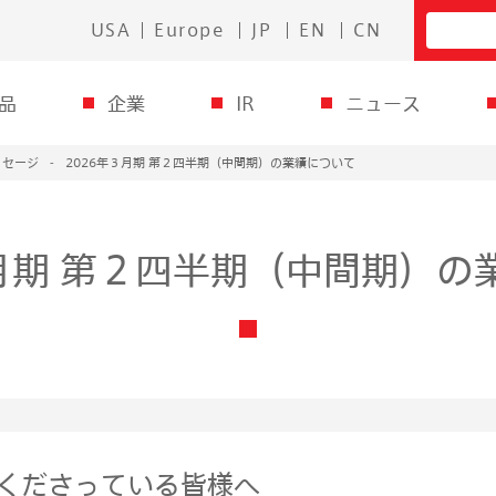
USA
Europe
JP
EN
CN
品
企業
IR
ニュース
ッセージ
2026年３⽉期 第２四半期（中間期）の業績について
３⽉期 第２四半期（中間期）の
てくださっている皆様へ