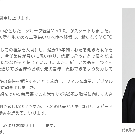
謝申し上げます。
を中心とした「グループ経営Ver1.0」がスタートしました。
の所在地である三重県いなべ市へ移転し、新たなKIMOTO
しての理念を大切にし、過去15年間にわたる働き方改革を
て、全従業員が互いに思いやり、信頼し合うことで個々が成
とにつながると信じています。また、新しい製品を一つでも
品を通じてお客様やお取引先の皆様に貢献できるよう努力して
かの案件を受注することに成功し、フィルム事業、デジタル
的に動き出しました。
り組んでいる無農薬でのお米作りがJAS認定取得に向けて大き
明で厳しい状況ですが、３名の代表が力を合わせ、スピード
に歩みを進めてまいります。
、心よりお願い申し上げます。
代表取
す。