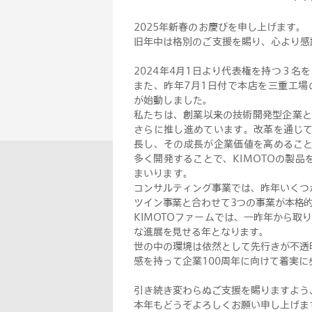
2025年新春のお慶びを申し上げます。
旧年中は格別のご支援を賜り、心より感
2024年4月1日より代表権を持つ３名
また、昨年7月1日付で本店を三重工場
が始動しました。
私たちは、創業以来の技術開発型企業と
さらに推し進めています。改革を通じ
長し、その成長が企業価値を高めるこ
多く開発することで、KIMOTOの製
まいります。
コンサルティング事業では、昨年いくつ
ツイン事業と合わせて3つの事業が本格
KIMOTOファームでは、一昨年から取
な進展を見せる年となります。
世の中の環境は依然として先行きが不透
感を持って企業100周年に向けて着実
引き続き変わらぬご支援を賜りますよう
本年もどうぞよろしくお願い申し上げま