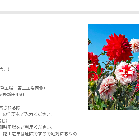
)
日含む）
三重工場 第三工場西側）
ヶ野新田450
索される際
0』の住所をご入力ください。
含む）
側駐車場をご利用ください。
。路上駐車は危険ですので絶対におやめ