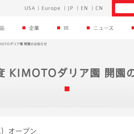
USA
Europe
JP
EN
CN
品
企業
IR
ニュース
KIMOTOダリア園 開園のお知らせ
度 KIMOTOダリア園 開
水）オープン