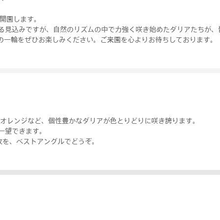
に開園します。
る見込みですが、自然のリズムの中で力強く咲き始めたダリアたちが、
の一輪をぜひお楽しみください。ご来園を心よりお待ちしております。
・オレンジなど、個性豊かなダリアが色とりどりに咲き誇ります。
一望できます。
枚を、ベストアングルでどうぞ。