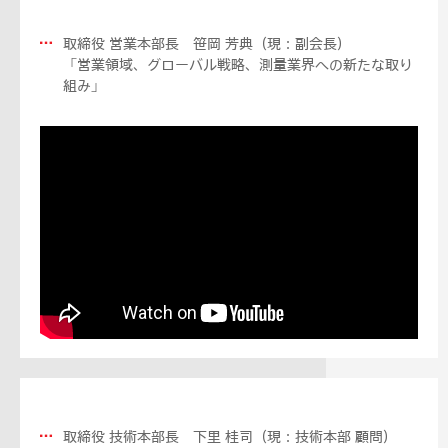
取締役 営業本部長 笹岡 芳典（現：副会長）
「営業領域、グローバル戦略、測量業界への新たな取り
組み」
取締役 技術本部長 下里 桂司（現：技術本部 顧問）